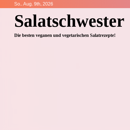
Zum
So.. Aug. 9th, 2026
Inhalt
Salatschwester
springen
Die besten veganen und vegetarischen Salatrezepte!