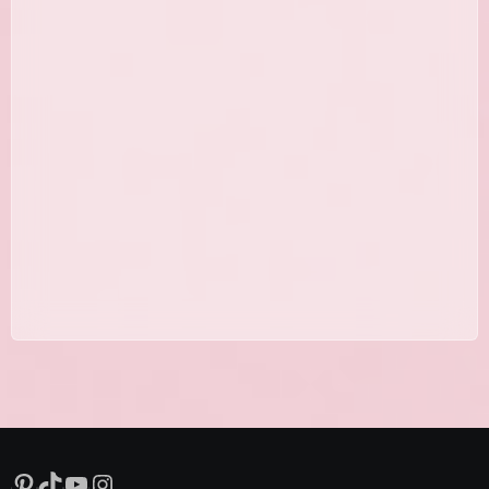
15 schnelle Salate für jeden Tag –
einfache und gesunde Salatrezepte
Pinterest
TikTok
YouTube
Instagram