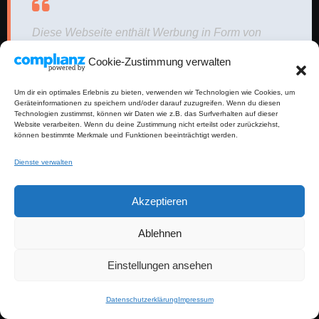
Diese Webseite enthält Werbung in Form von
Affiliate-Links. Wenn du über einen Link etwas
Cookie-Zustimmung verwalten
kaufst, erhalte ich eine kleine Provision, ohne
Mehrkosten für dich. Vielen Dank für deine
Um dir ein optimales Erlebnis zu bieten, verwenden wir Technologien wie Cookies, um
Geräteinformationen zu speichern und/oder darauf zuzugreifen. Wenn du diesen
Unterstützung!
Technologien zustimmst, können wir Daten wie z.B. das Surfverhalten auf dieser
Website verarbeiten. Wenn du deine Zustimmung nicht erteilst oder zurückziehst,
können bestimmte Merkmale und Funktionen beeinträchtigt werden.
Dienste verwalten
Werbung (Affiliate Link)
Akzeptieren
Ablehnen
Einstellungen ansehen
Datenschutzerklärung
Impressum