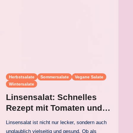
Herbstsalate
Sommersalate
Vegane Salate
Wintersalate
Linsensalat: Schnelles
Rezept mit Tomaten und
Gurke für jede Jahreszeit
Linsensalat ist nicht nur lecker, sondern auch
unglaublich vielseitig und gesund. Ob als