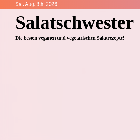
Zum
Sa.. Aug. 8th, 2026
Inhalt
Salatschwester
springen
Die besten veganen und vegetarischen Salatrezepte!