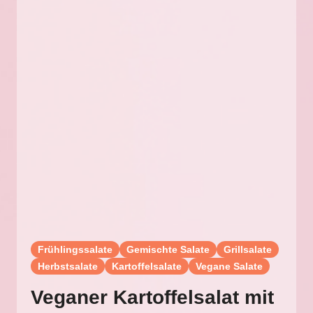
Frühlingssalate
Gemischte Salate
Grillsalate
Herbstsalate
Kartoffelsalate
Vegane Salate
Veganer Kartoffelsalat mit