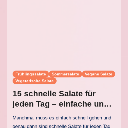
Frühlingssalate
Sommersalate
Vegane Salate
Vegetarische Salate
15 schnelle Salate für
jeden Tag – einfache und
gesunde Salatrezepte
Manchmal muss es einfach schnell gehen und
genau dann sind schnelle Salate für jeden Tag