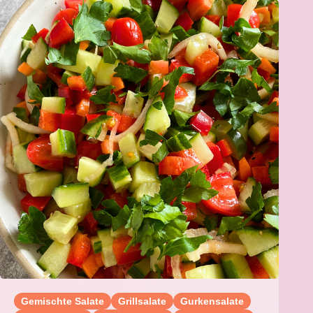
Gemischte Salate
Grillsalate
Gurkensalate