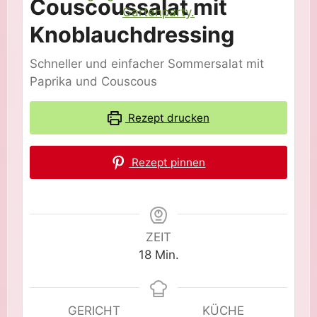
Couscoussalat mit
Knoblauchdressing
Schneller und einfacher Sommersalat mit
Paprika und Couscous
Rezept drucken
Rezept pinnen
ZEIT
Minuten
18
Min.
GERICHT
KÜCHE