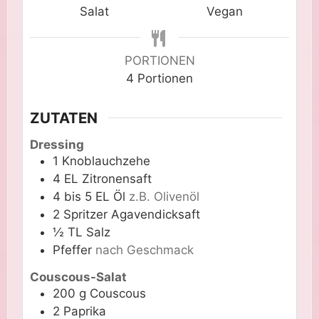
Salat
Vegan
PORTIONEN
4
Portionen
ZUTATEN
Dressing
1
Knoblauchzehe
4
EL
Zitronensaft
4 bis 5
EL
Öl
z.B. Olivenöl
2
Spritzer
Agavendicksaft
½
TL
Salz
Pfeffer
nach Geschmack
Couscous-Salat
200
g
Couscous
2
Paprika