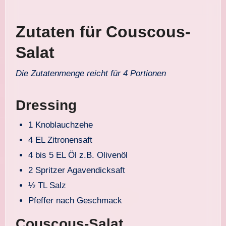
Zutaten für Couscous-
Salat
Die Zutatenmenge reicht für 4 Portionen
Dressing
1 Knoblauchzehe
4 EL Zitronensaft
4 bis 5 EL Öl z.B. Olivenöl
2 Spritzer Agavendicksaft
½ TL Salz
Pfeffer nach Geschmack
Couscous-Salat