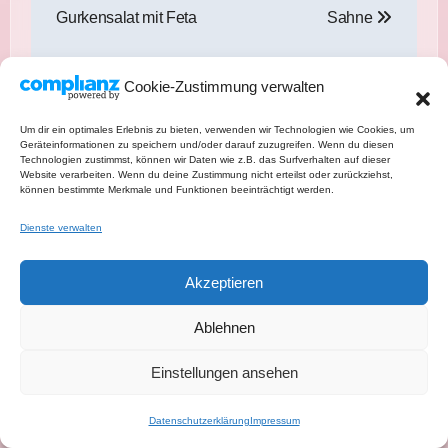
Gurkensalat mit Feta
Sahne
Cookie-Zustimmung verwalten
Um dir ein optimales Erlebnis zu bieten, verwenden wir Technologien wie Cookies, um
Ähnlicher Beitrag
Geräteinformationen zu speichern und/oder darauf zuzugreifen. Wenn du diesen
Technologien zustimmst, können wir Daten wie z.B. das Surfverhalten auf dieser
Website verarbeiten. Wenn du deine Zustimmung nicht erteilst oder zurückziehst,
können bestimmte Merkmale und Funktionen beeinträchtigt werden.
Dienste verwalten
Akzeptieren
8 gesunde Salate zum Abnehmen –
Ablehnen
leichte, sättigende und einfache Rezepte
Einstellungen ansehen
Datenschutzerklärung
Impressum