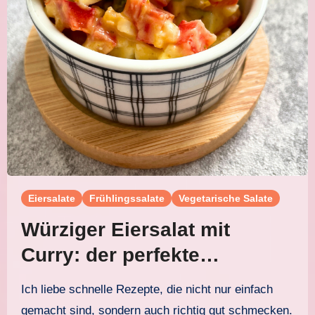
Eiersalate
Frühlingssalate
Vegetarische Salate
Würziger Eiersalat mit
Curry: der perfekte
American Style
Ich liebe schnelle Rezepte, die nicht nur einfach
gemacht sind, sondern auch richtig gut schmecken.