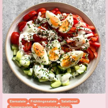
Eiersalate
Frühlingssalate
Salatbowl
Sommersalate
Vegetarische Salate