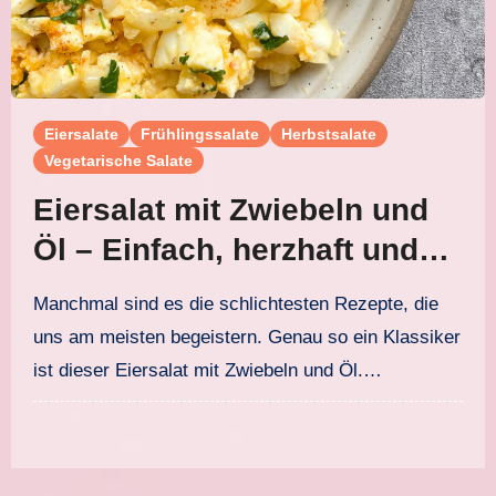
Eiersalate
Frühlingssalate
Herbstsalate
Vegetarische Salate
Eiersalat mit Zwiebeln und
Öl – Einfach, herzhaft und
schnell gemacht
Manchmal sind es die schlichtesten Rezepte, die
uns am meisten begeistern. Genau so ein Klassiker
ist dieser Eiersalat mit Zwiebeln und Öl.…