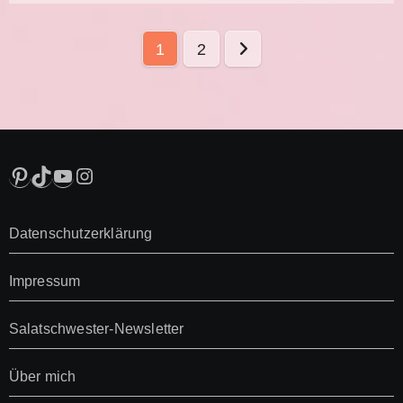
Seitennummerierung
1
2
der
Beiträge
Pinterest
TikTok
YouTube
Instagram
Datenschutzerklärung
Impressum
Salatschwester-Newsletter
Über mich