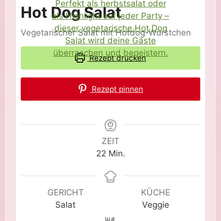
Hot Dog Salat
Vegetarischer Salat mit Hotdog-Würstchen
Rezept drucken
Rezept pinnen
ZEIT
Minuten
22
Min.
GERICHT
KÜCHE
Salat
Veggie