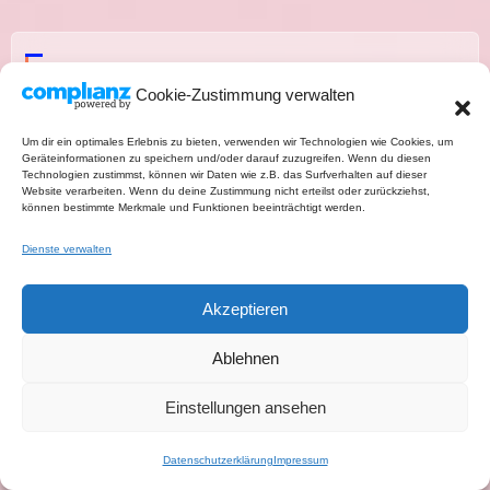
Ähnlicher Beitrag
Cookie-Zustimmung verwalten
Um dir ein optimales Erlebnis zu bieten, verwenden wir Technologien wie Cookies, um
Geräteinformationen zu speichern und/oder darauf zuzugreifen. Wenn du diesen
Technologien zustimmst, können wir Daten wie z.B. das Surfverhalten auf dieser
Website verarbeiten. Wenn du deine Zustimmung nicht erteilst oder zurückziehst,
können bestimmte Merkmale und Funktionen beeinträchtigt werden.
Dienste verwalten
8 gesunde Salate zum Abnehmen –
leichte, sättigende und einfache Rezepte
Akzeptieren
Ablehnen
Einstellungen ansehen
Datenschutzerklärung
Impressum