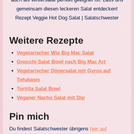
Rezept Veggie Hot Dog Salat | Salatschwester
Weitere Rezepte
Vegetarischer Wie Big Mac Salat
Gnocchi Salat Bowl nach Big Mac Art
Vegetarischer Dönersalat mit Gyros auf
Tofubasis
Tortilla Salat Bowl
Veganer Nacho Salat mit Dip
Pin mich
Du findest Salatschwester übrigens
hier auf