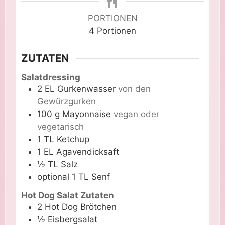
PORTIONEN
4
Portionen
ZUTATEN
Salatdressing
2
EL
Gurkenwasser
von den
Gewürzgurken
100
g
Mayonnaise
vegan oder
vegetarisch
1
TL
Ketchup
1
EL
Agavendicksaft
½
TL
Salz
optional
1 TL
Senf
Hot Dog Salat Zutaten
2
Hot Dog Brötchen
½
Eisbergsalat