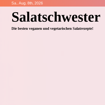
Zum
Sa.. Aug. 8th, 2026
Inhalt
Salatschwester
springen
Die besten veganen und vegetarischen Salatrezepte!