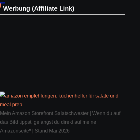
Werbung (Affiliate Link)
Mein Amazon Storefront Salatschwester | Wenn du auf
das Bild tippst, gelangst du direkt auf meine
Amazonseite* | Stand Mai 2026