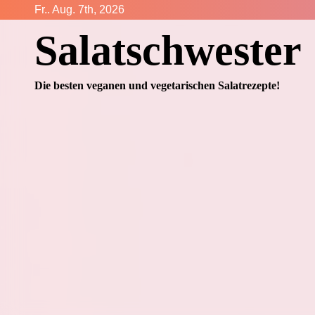
Zum
Fr.. Aug. 7th, 2026
Inhalt
Salatschwester
springen
Die besten veganen und vegetarischen Salatrezepte!