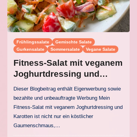
Frühlingssalate
Gemischte Salate
Gurkensalate
Sommersalate
Vegane Salate
Fitness-Salat mit veganem
Joghurtdressing und
Karotten
Dieser Blogbeitrag enthält Eigenwerbung sowie
bezahlte und unbeauftragte Werbung Mein
Fitness-Salat mit veganem Joghurtdressing und
Karotten ist nicht nur ein köstlicher
Gaumenschmaus,…