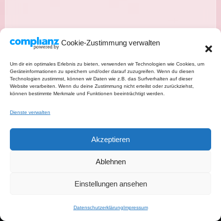
10 sättigende Salate mit viel Protein –
einfache und gesunde Rezepte
Cookie-Zustimmung verwalten
Um dir ein optimales Erlebnis zu bieten, verwenden wir Technologien wie Cookies, um
Geräteinformationen zu speichern und/oder darauf zuzugreifen. Wenn du diesen
Technologien zustimmst, können wir Daten wie z.B. das Surfverhalten auf dieser
Website verarbeiten. Wenn du deine Zustimmung nicht erteilst oder zurückziehst,
können bestimmte Merkmale und Funktionen beeinträchtigt werden.
Dienste verwalten
Pinterest
TikTok
YouTube
Instagram
Akzeptieren
Datenschutzerklärung
Ablehnen
Einstellungen ansehen
Impressum
Datenschutzerklärung
Impressum
Salatschwester-Newsletter