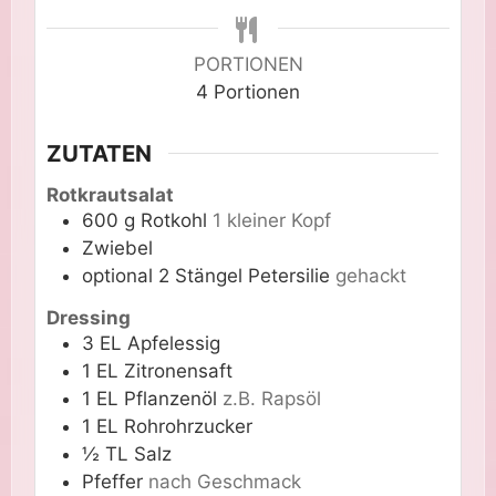
PORTIONEN
4
Portionen
ZUTATEN
Rotkrautsalat
600
g
Rotkohl
1 kleiner Kopf
Zwiebel
optional
2 Stängel
Petersilie
gehackt
Dressing
3
EL
Apfelessig
1
EL
Zitronensaft
1
EL
Pflanzenöl
z.B. Rapsöl
1
EL
Rohrohrzucker
½
TL
Salz
Pfeffer
nach Geschmack