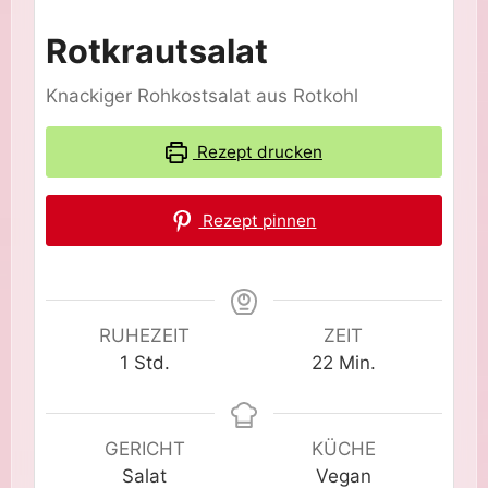
Rotkrautsalat
Knackiger Rohkostsalat aus Rotkohl
Rezept drucken
Rezept pinnen
RUHEZEIT
ZEIT
Stunde
Minuten
1
Std.
22
Min.
GERICHT
KÜCHE
Salat
Vegan