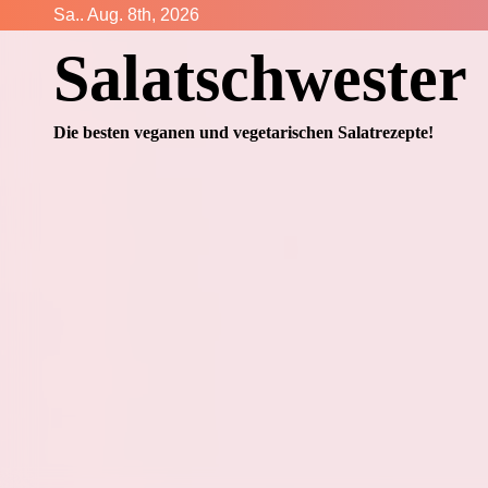
Zum
Sa.. Aug. 8th, 2026
Inhalt
Salatschwester
springen
Die besten veganen und vegetarischen Salatrezepte!