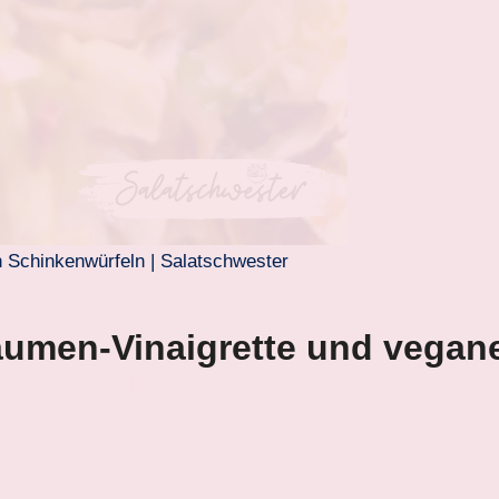
n Schinkenwürfeln | Salatschwester
flaumen-Vinaigrette und vega