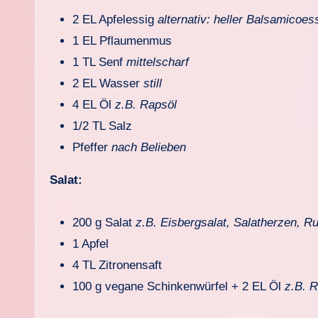
2 EL Apfelessig
alternativ: heller Balsamicoes
1 EL Pflaumenmus
1 TL Senf
mittelscharf
2 EL Wasser
still
4 EL Öl
z.B. Rapsöl
1/2 TL Salz
Pfeffer
nach Belieben
Salat:
200 g Salat
z.B. Eisbergsalat, Salatherzen, R
1 Apfel
4 TL Zitronensaft
100 g
vegane Schinkenwürfel
+ 2 EL Öl
z.B. 