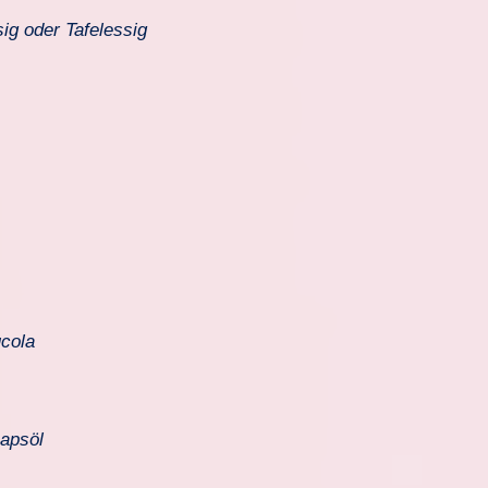
sig oder Tafelessig
ucola
Rapsöl