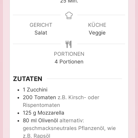
Minuten
25
Min.
GERICHT
KÜCHE
Salat
Veggie
PORTIONEN
4
Portionen
ZUTATEN
1
Zucchini
200
Tomaten
z.B. Kirsch- oder
Rispentomaten
125
g
Mozzarella
80
ml
Olivenöl
alternativ:
geschmacksneutrales Pflanzenöl, wie
z.B. Rapsöl