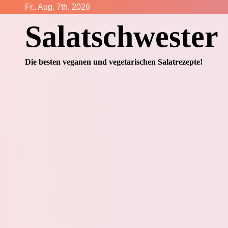
Zum
Fr.. Aug. 7th, 2026
Inhalt
Salatschwester
springen
Die besten veganen und vegetarischen Salatrezepte!