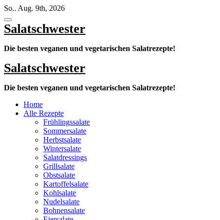
Zum
So.. Aug. 9th, 2026
Inhalt
springen
Salatschwester
Die besten veganen und vegetarischen Salatrezepte!
Salatschwester
Die besten veganen und vegetarischen Salatrezepte!
Home
Alle Rezepte
Frühlingssalate
Sommersalate
Herbstsalate
Wintersalate
Salatdressings
Grillsalate
Obstsalate
Kartoffelsalate
Kohlsalate
Nudelsalate
Bohnensalate
Eiersalate