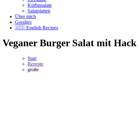
Kürbissalate
Salatplatten
Über mich
Goodies
🇺🇸 English Recipes
Veganer Burger Salat mit Hack
Start
Rezepte
große