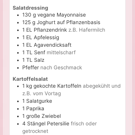
Salatdressing
130
g
vegane Mayonnaise
125
g
Joghurt auf Pflanzenbasis
1
EL
Pflanzendrink
z.B. Hafermilch
1
EL
Apfelessig
1
EL
Agavendicksaft
1
TL
Senf
mittelscharf
1
TL
Salz
Pfeffer
nach Geschmack
Kartoffelsalat
1
kg
gekochte Kartoffeln
abegekühlt und
z.B. vom Vortag
1
Salatgurke
1
Paprika
1
große
Zwiebel
4
Stängel
Petersilie
frisch oder
getrocknet