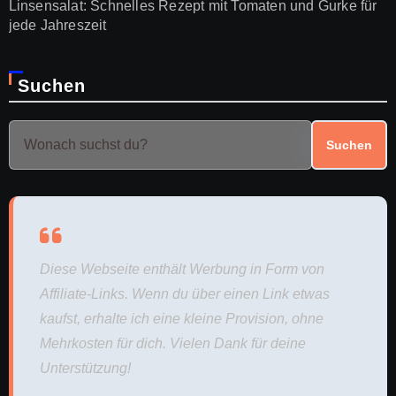
Linsensalat: Schnelles Rezept mit Tomaten und Gurke für
jede Jahreszeit
Suchen
Suchen
Diese Webseite enthält Werbung in Form von
Affiliate-Links. Wenn du über einen Link etwas
kaufst, erhalte ich eine kleine Provision, ohne
Mehrkosten für dich. Vielen Dank für deine
Unterstützung!