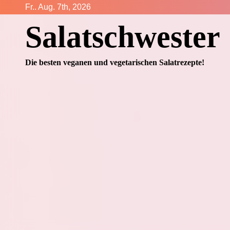
Zum
Fr.. Aug. 7th, 2026
Inhalt
Salatschwester
springen
Die besten veganen und vegetarischen Salatrezepte!