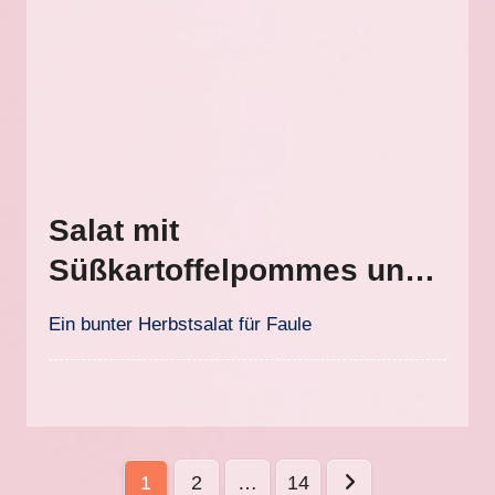
Salat mit
Süßkartoffelpommes und
süßem Senfdressing
Ein bunter Herbstsalat für Faule
Seitennummerierung
1
2
…
14