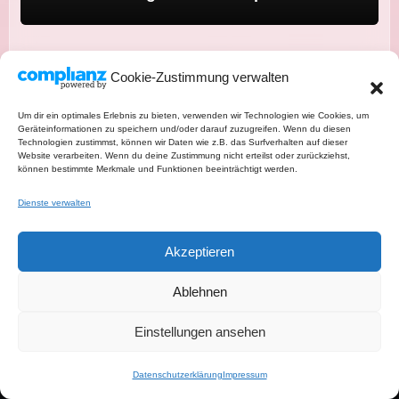
Cookie-Zustimmung verwalten
Um dir ein optimales Erlebnis zu bieten, verwenden wir Technologien wie Cookies, um
Geräteinformationen zu speichern und/oder darauf zuzugreifen. Wenn du diesen
Technologien zustimmst, können wir Daten wie z.B. das Surfverhalten auf dieser
Website verarbeiten. Wenn du deine Zustimmung nicht erteilst oder zurückziehst,
können bestimmte Merkmale und Funktionen beeinträchtigt werden.
Pinterest
TikTok
YouTube
Instagram
Dienste verwalten
Datenschutzerklärung
Akzeptieren
Impressum
Ablehnen
Einstellungen ansehen
Salatschwester-Newsletter
Datenschutzerklärung
Impressum
Über mich