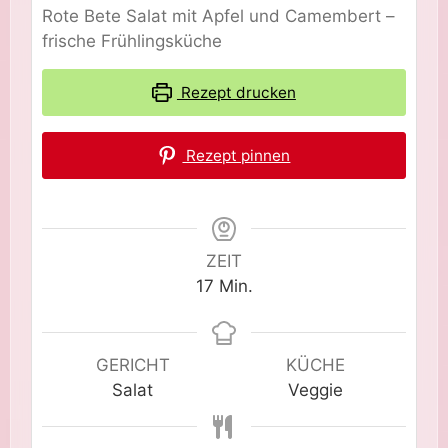
Rote Bete Salat mit Apfel und Camembert –
frische Frühlingsküche
Rezept drucken
Rezept pinnen
ZEIT
Minuten
17
Min.
GERICHT
KÜCHE
Salat
Veggie