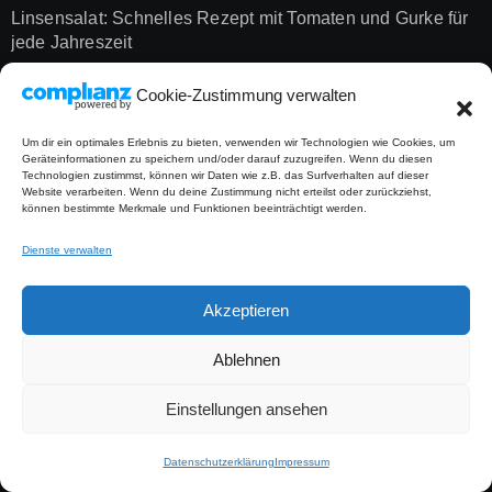
Linsensalat: Schnelles Rezept mit Tomaten und Gurke für
jede Jahreszeit
Cookie-Zustimmung verwalten
Suchen
Um dir ein optimales Erlebnis zu bieten, verwenden wir Technologien wie Cookies, um
Geräteinformationen zu speichern und/oder darauf zuzugreifen. Wenn du diesen
Technologien zustimmst, können wir Daten wie z.B. das Surfverhalten auf dieser
Suchen
Website verarbeiten. Wenn du deine Zustimmung nicht erteilst oder zurückziehst,
können bestimmte Merkmale und Funktionen beeinträchtigt werden.
Dienste verwalten
Akzeptieren
Diese Webseite enthält Werbung in Form von
Ablehnen
Affiliate-Links. Wenn du über einen Link etwas
kaufst, erhalte ich eine kleine Provision, ohne
Einstellungen ansehen
Mehrkosten für dich. Vielen Dank für deine
Datenschutzerklärung
Impressum
Unterstützung!