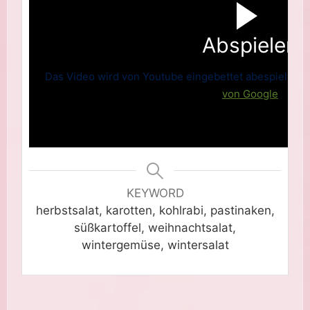
Abspielen
Das Video wird von Youtube eingebettet abespielt. Es 
von Google
KEYWORD
herbstsalat, karotten, kohlrabi, pastinaken,
süßkartoffel, weihnachtsalat,
wintergemüse, wintersalat