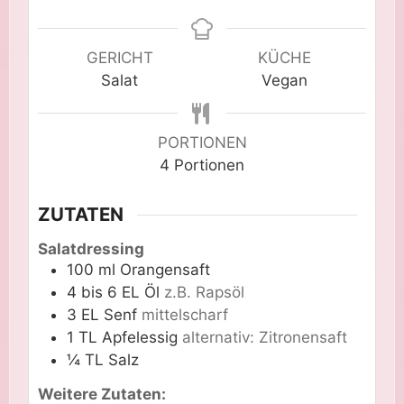
GERICHT
KÜCHE
Salat
Vegan
PORTIONEN
4
Portionen
ZUTATEN
Salatdressing
100
ml
Orangensaft
4 bis 6
EL
Öl
z.B. Rapsöl
3
EL
Senf
mittelscharf
1
TL
Apfelessig
alternativ: Zitronensaft
¼
TL
Salz
Weitere Zutaten: