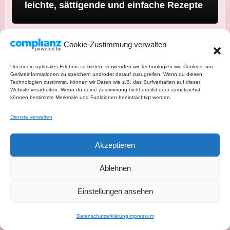
leichte, sättigende und einfache Rezepte
Cookie-Zustimmung verwalten
Um dir ein optimales Erlebnis zu bieten, verwenden wir Technologien wie Cookies, um
Geräteinformationen zu speichern und/oder darauf zuzugreifen. Wenn du diesen
Technologien zustimmst, können wir Daten wie z.B. das Surfverhalten auf dieser
Website verarbeiten. Wenn du deine Zustimmung nicht erteilst oder zurückziehst,
können bestimmte Merkmale und Funktionen beeinträchtigt werden.
Grillsalate: 10 einfache Salate für
Dienste verwalten
Sommer, Grillabend und Buffet
Akzeptieren
Ablehnen
Einstellungen ansehen
Datenschutzerklärung
Impressum