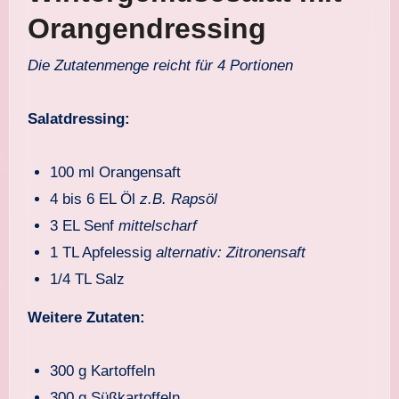
Orangendressing
Die Zutatenmenge reicht für 4 Portionen
Salatdressing:
100 ml Orangensaft
4 bis 6 EL Öl
z.B. Rapsöl
3 EL Senf
mittelscharf
1 TL Apfelessig
alternativ: Zitronensaft
1/4 TL Salz
Weitere Zutaten:
300 g Kartoffeln
300 g Süßkartoffeln