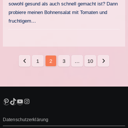
sowohl gesund als auch schnell gemacht ist? Dann
probiere meinen Bohnensalat mit Tomaten und
fruchtigem…
Seitennummerierung
1
2
3
…
10
der
Beiträge
Pinterest
TikTok
YouTube
Instagram
Datenschutzerklärung