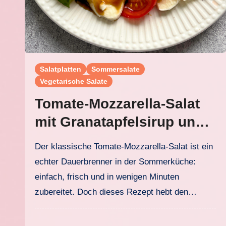
Salatplatten
Sommersalate
Vegetarische Salate
Tomate-Mozzarella-Salat
mit Granatapfelsirup und
Basilikum
Der klassische Tomate-Mozzarella-Salat ist ein
echter Dauerbrenner in der Sommerküche:
einfach, frisch und in wenigen Minuten
zubereitet. Doch dieses Rezept hebt den…