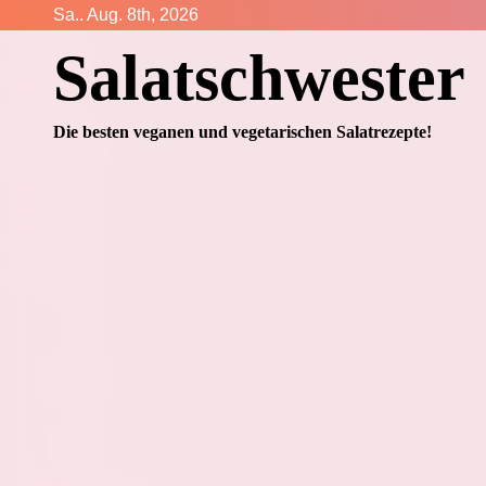
Zum
Sa.. Aug. 8th, 2026
Inhalt
Salatschwester
springen
Die besten veganen und vegetarischen Salatrezepte!