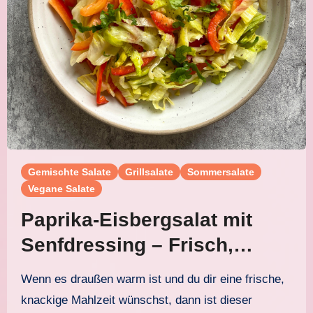
Gemischte Salate
Grillsalate
Sommersalate
Vegane Salate
Paprika-Eisbergsalat mit
Senfdressing – Frisch,
würzig und blitzschnell
Wenn es draußen warm ist und du dir eine frische,
gemacht
knackige Mahlzeit wünschst, dann ist dieser