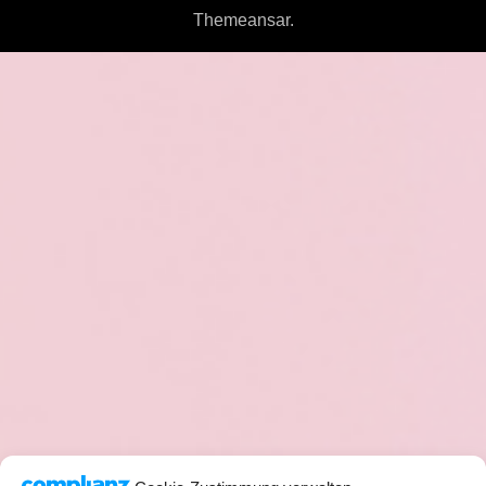
Themeansar
.