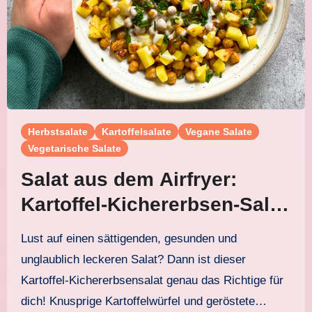
Herbstsalate
Kartoffelsalate
Vegane Salate
Vegetarische Salate
Salat aus dem Airfryer:
Kartoffel-Kichererbsen-Salat
mit Joghurtdressing
Lust auf einen sättigenden, gesunden und
unglaublich leckeren Salat? Dann ist dieser
Kartoffel-Kichererbsensalat genau das Richtige für
dich! Knusprige Kartoffelwürfel und geröstete…