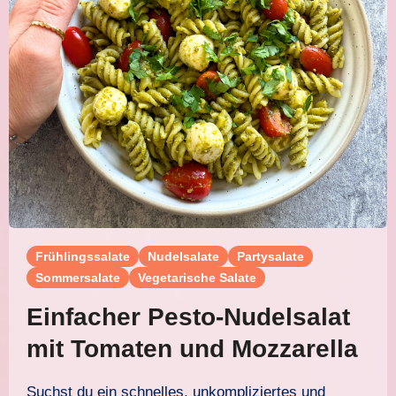
Frühlingssalate
Nudelsalate
Partysalate
Sommersalate
Vegetarische Salate
Einfacher Pesto-Nudelsalat
mit Tomaten und Mozzarella
Suchst du ein schnelles, unkompliziertes und