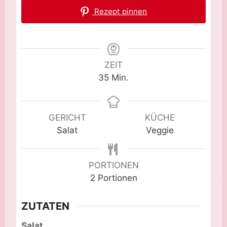
Rezept pinnen
ZEIT
Minuten
35
Min.
GERICHT
KÜCHE
Salat
Veggie
PORTIONEN
2
Portionen
ZUTATEN
Salat