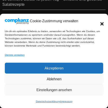
Salatrezepte
Linsensalat: Schnelles Rezept mit Tomaten und Gurke für
Cookie-Zustimmung verwalten
jede Jahreszeit
Um dir ein optimales Erlebnis zu bieten, verwenden wir Technologien wie Cookies, um
Geräteinformationen zu speichern und/oder darauf zuzugreifen. Wenn du diesen
Suchen
Technologien zustimmst, können wir Daten wie z.B. das Surfverhalten auf dieser
Website verarbeiten. Wenn du deine Zustimmung nicht erteilst oder zurückziehst,
können bestimmte Merkmale und Funktionen beeinträchtigt werden.
Suchen
Dienste verwalten
Akzeptieren
Ablehnen
Diese Webseite enthält Werbung in Form von
Einstellungen ansehen
Affiliate-Links. Wenn du über einen Link etwas
Datenschutzerklärung
Impressum
kaufst, erhalte ich eine kleine Provision, ohne