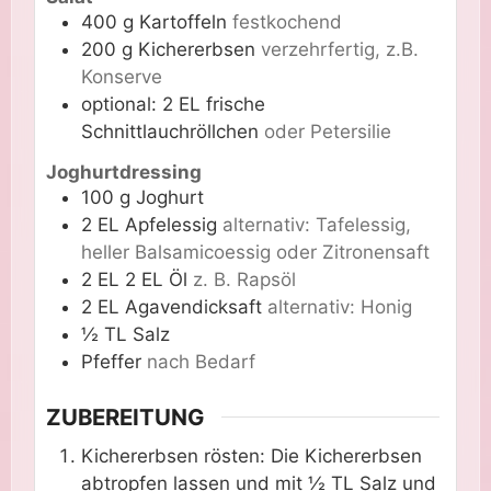
400
g
Kartoffeln
festkochend
200
g
Kichererbsen
verzehrfertig, z.B.
Konserve
optional:
2 EL
frische
Schnittlauchröllchen
oder Petersilie
Joghurtdressing
100
g
Joghurt
2
EL
Apfelessig
alternativ: Tafelessig,
heller Balsamicoessig oder Zitronensaft
2
EL
2 EL Öl
z. B. Rapsöl
2
EL
Agavendicksaft
alternativ: Honig
½
TL
Salz
Pfeffer
nach Bedarf
ZUBEREITUNG
Kichererbsen rösten: Die Kichererbsen
abtropfen lassen und mit ½ TL Salz und