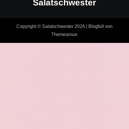
Salatschwester
Copyright © Salatschwester 2026
|
Blogfull
von
Themeansar
.