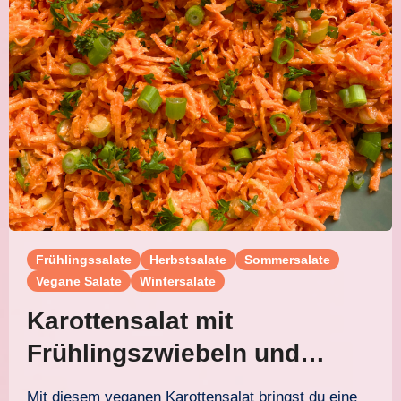
Frühlingssalate
Herbstsalate
Sommersalate
Vegane Salate
Wintersalate
Karottensalat mit
Frühlingszwiebeln und
Joghurtdressing
Mit diesem veganen Karottensalat bringst du eine