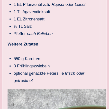
1 EL Pflanzenöl
z.B. Rapsöl oder Leinöl
1 TL Agavendicksaft
1 EL Zitronensaft
½ TL Salz
Pfeffer
nach Belieben
Weitere Zutaten
550 g Karotten
3 Frühlingszwiebeln
optional gehackte Petersilie
frisch oder
getrocknet