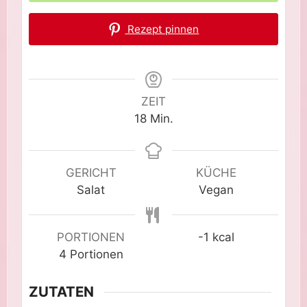
Rezept pinnen
ZEIT
Minuten
18
Min.
GERICHT
KÜCHE
Salat
Vegan
PORTIONEN
-1
kcal
4
Portionen
ZUTATEN