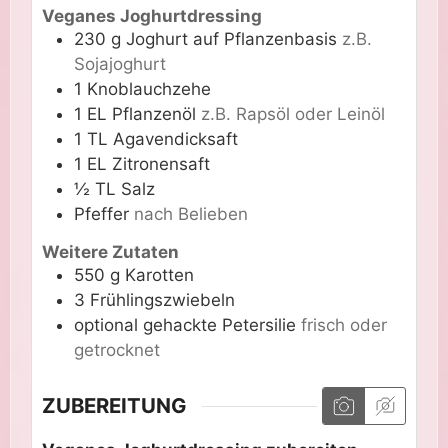
Veganes Joghurtdressing
230
g
Joghurt auf Pflanzenbasis
z.B.
Sojajoghurt
1
Knoblauchzehe
1
EL
Pflanzenöl
z.B. Rapsöl oder Leinöl
1
TL
Agavendicksaft
1
EL
Zitronensaft
½
TL
Salz
Pfeffer
nach Belieben
Weitere Zutaten
550
g
Karotten
3
Frühlingszwiebeln
optional
gehackte Petersilie
frisch oder
getrocknet
ZUBEREITUNG