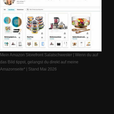
Mein Amazon Storefront Salatschwester | Wenn du auf
das Bild tippst, gelangst du direkt auf meine
Amazonseite* | Stand Mai 2026