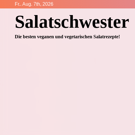
Zum
Fr.. Aug. 7th, 2026
Inhalt
Salatschwester
springen
Die besten veganen und vegetarischen Salatrezepte!