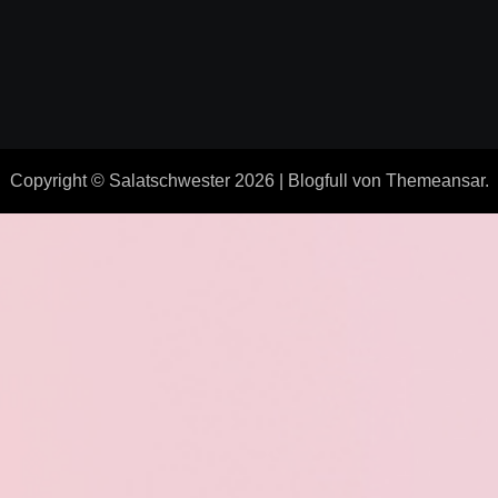
Copyright © Salatschwester 2026
|
Blogfull
von
Themeansar
.