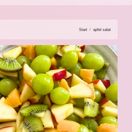
Start
apfel salat