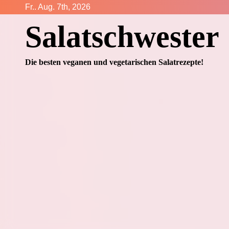
Zum
Fr.. Aug. 7th, 2026
Inhalt
Salatschwester
springen
Die besten veganen und vegetarischen Salatrezepte!