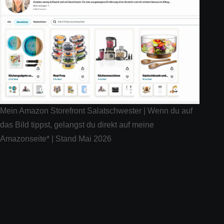
Mein Amazon Storefront Salatschwester | Wenn du auf
das Bild tippst, gelangst du direkt auf meine
Amazonseite* | Stand Mai 2026