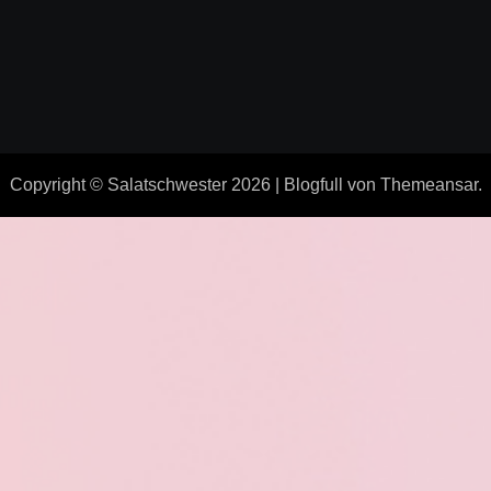
Copyright © Salatschwester 2026
|
Blogfull
von
Themeansar
.