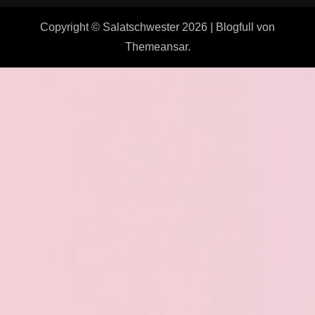
Copyright © Salatschwester 2026
|
Blogfull
von
Themeansar
.