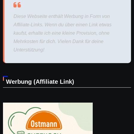
Diese Webseite enthält Werbung in Form von
Affiliate-Links. Wenn du über einen Link etwas
kaufst, erhalte ich eine kleine Provision, ohne
Mehrkosten für dich. Vielen Dank für deine
Unterstützung!
Werbung (Affiliate Link)