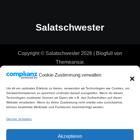
Salatschwester
Copyright © Salatschwester 2026
|
Blogfull
von
Themeansar
.
Cookie-Zustimmung verwalten
Um dir ein optimales Erlebnis zu bieten, verwenden wir Technologien wie Cookies, um
Geräteinformationen zu speichern und/oder darauf zuzugreifen. Wenn du diesen
Technologien zustimmst, können wir Daten wie z.B. das Surfverhalten auf dieser
Website verarbeiten. Wenn du deine Zustimmung nicht erteilst oder zurückziehst,
können bestimmte Merkmale und Funktionen beeinträchtigt werden.
Dienste verwalten
Akzeptieren