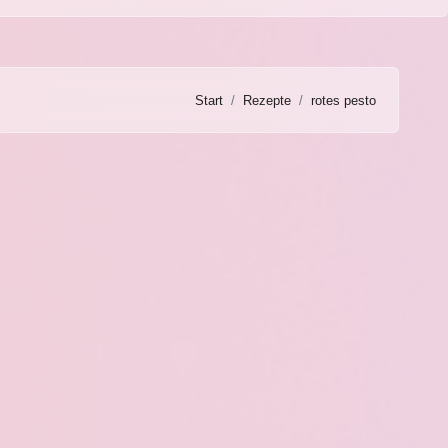
Start
Rezepte
rotes pesto