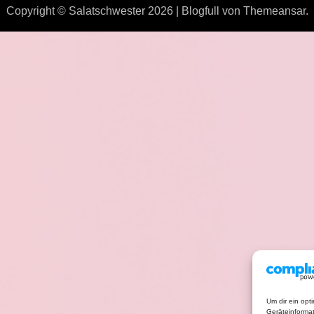
Copyright © Salatschwester 2026
|
Blogfull
von
Themeansar
.
Um dir ein opt
Geräteinforma