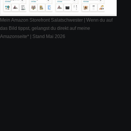
Mein Amazon Storefront Salatschwester | Wenn du auf
das Bild tippst, gelangst du direkt auf meine
Amazonseite* | Stand Mai 2026