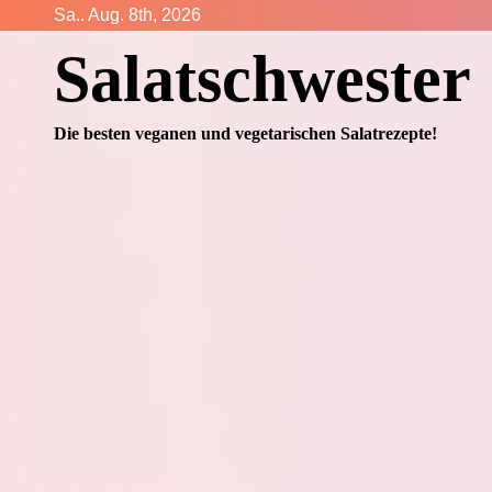
Zum
Sa.. Aug. 8th, 2026
Inhalt
Salatschwester
springen
Die besten veganen und vegetarischen Salatrezepte!