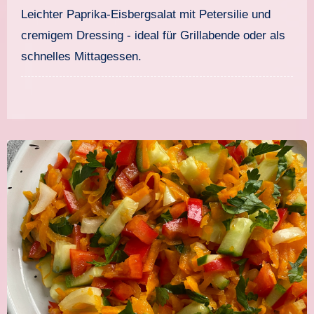
würzig und blitzschnell
Leichter Paprika-Eisbergsalat mit Petersilie und
gemacht
cremigem Dressing - ideal für Grillabende oder als
schnelles Mittagessen.