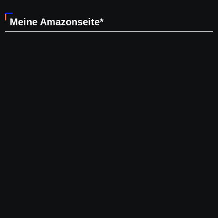
Meine Amazonseite*
Mein Amazon Storefront Salatschwester | Wenn du auf das
Bild tippst, gelangst du direkt auf meine Amazonseite* |
Stand Mai 2026
Folge mir auf Pinterest