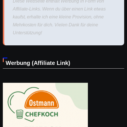
Diese Webseite enthält Werbung in Form von
Affiliate-Links. Wenn du über einen Link etwas
kaufst, erhalte ich eine kleine Provision, ohne
Mehrkosten für dich. Vielen Dank für deine
Unterstützung!
Werbung (Affiliate Link)