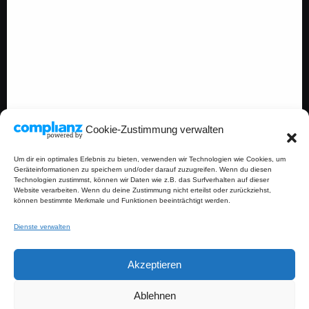
Salatschwester
Copyright © Salatschwester 2026
|
Blogfull
von
Themeansar
.
Cookie-Zustimmung verwalten
Um dir ein optimales Erlebnis zu bieten, verwenden wir Technologien wie Cookies, um
Geräteinformationen zu speichern und/oder darauf zuzugreifen. Wenn du diesen
Technologien zustimmst, können wir Daten wie z.B. das Surfverhalten auf dieser
Website verarbeiten. Wenn du deine Zustimmung nicht erteilst oder zurückziehst,
können bestimmte Merkmale und Funktionen beeinträchtigt werden.
Dienste verwalten
Akzeptieren
Ablehnen