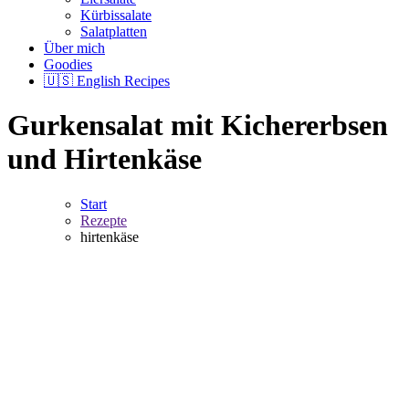
Kürbissalate
Salatplatten
Über mich
Goodies
🇺🇸 English Recipes
Gurkensalat mit Kichererbsen
und Hirtenkäse
Start
Rezepte
hirtenkäse