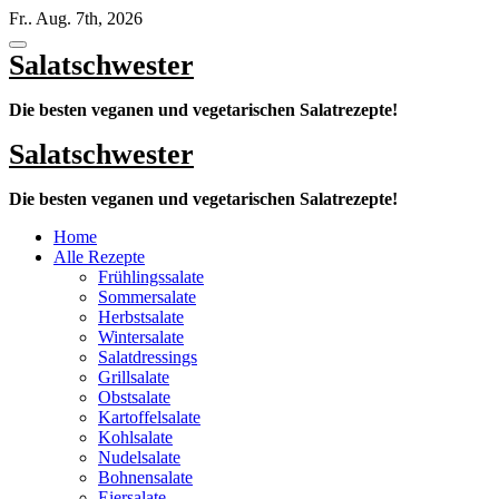
Zum
Fr.. Aug. 7th, 2026
Inhalt
springen
Salatschwester
Die besten veganen und vegetarischen Salatrezepte!
Salatschwester
Die besten veganen und vegetarischen Salatrezepte!
Home
Alle Rezepte
Frühlingssalate
Sommersalate
Herbstsalate
Wintersalate
Salatdressings
Grillsalate
Obstsalate
Kartoffelsalate
Kohlsalate
Nudelsalate
Bohnensalate
Eiersalate