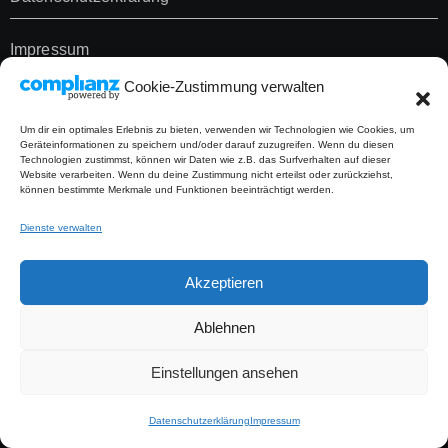
Impressum
Cookie-Zustimmung verwalten
Salatschwester-Newsletter
Um dir ein optimales Erlebnis zu bieten, verwenden wir Technologien wie Cookies, um
Geräteinformationen zu speichern und/oder darauf zuzugreifen. Wenn du diesen
Über mich
Technologien zustimmst, können wir Daten wie z.B. das Surfverhalten auf dieser
Website verarbeiten. Wenn du deine Zustimmung nicht erteilst oder zurückziehst,
können bestimmte Merkmale und Funktionen beeinträchtigt werden.
Übersicht vegane und vegetarische Salatrezepte
Dienste verwalten
8 gesunde Salate zum Abnehmen – leichte, sättigende und
Akzeptieren
einfache Rezepte
Ablehnen
Grillsalate: 10 einfache Salate für Sommer, Grillabend und
Einstellungen ansehen
Buffet
Datenschutzerklärung
Impressum
10 sättigende Salate mit viel Protein – einfache und