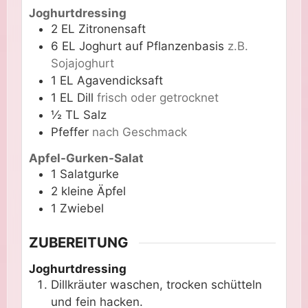
Joghurtdressing
2
EL
Zitronensaft
6
EL
Joghurt auf Pflanzenbasis
z.B.
Sojajoghurt
1
EL
Agavendicksaft
1
EL
Dill
frisch oder getrocknet
½
TL
Salz
Pfeffer
nach Geschmack
Apfel-Gurken-Salat
1
Salatgurke
2
kleine
Äpfel
1
Zwiebel
ZUBEREITUNG
Joghurtdressing
Dillkräuter waschen, trocken schütteln
und fein hacken.