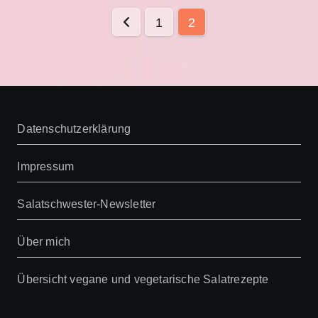
Seitennummerieru
1
2
der
Beiträge
Datenschutzerklärung
Impressum
Salatschwester-Newsletter
Über mich
Übersicht vegane und vegetarische Salatrezepte