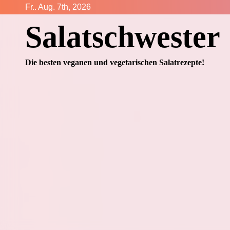
Zum
Fr.. Aug. 7th, 2026
Inhalt
Salatschwester
springen
Die besten veganen und vegetarischen Salatrezepte!