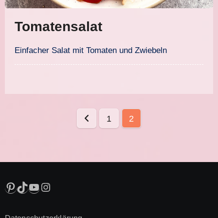
Tomatensalat
Einfacher Salat mit Tomaten und Zwiebeln
Seitennummerierung
1
2
der
Beiträge
Pinterest
TikTok
YouTube
Instagram