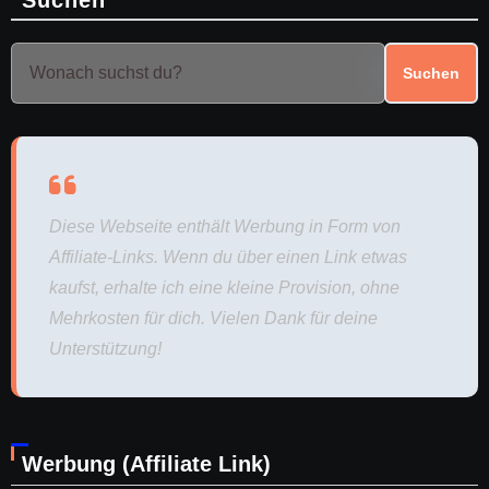
Suchen
Diese Webseite enthält Werbung in Form von
Affiliate-Links. Wenn du über einen Link etwas
kaufst, erhalte ich eine kleine Provision, ohne
Mehrkosten für dich. Vielen Dank für deine
Unterstützung!
Werbung (Affiliate Link)