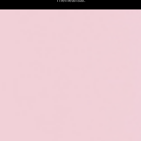
Themeansar
.