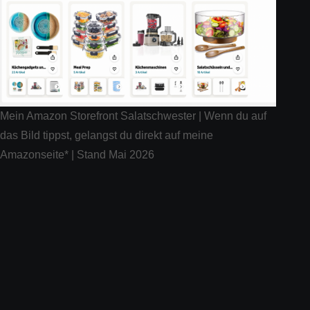
Mein Amazon Storefront Salatschwester | Wenn du auf
das Bild tippst, gelangst du direkt auf meine
Amazonseite* | Stand Mai 2026