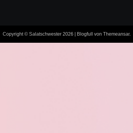
Copyright © Salatschwester 2026
|
Blogfull
von
Themeansar
.