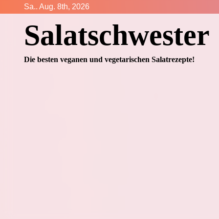
Zum
Sa.. Aug. 8th, 2026
Inhalt
Salatschwester
springen
Die besten veganen und vegetarischen Salatrezepte!