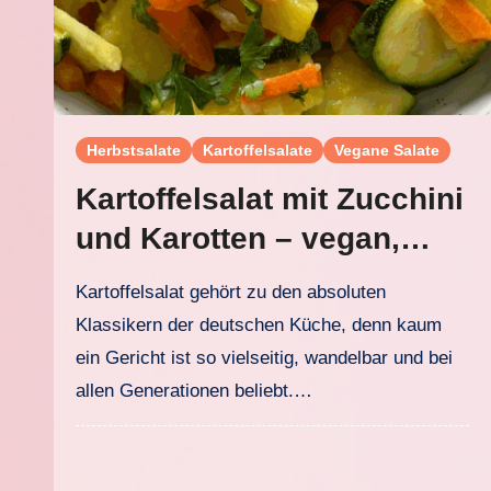
Herbstsalate
Kartoffelsalate
Vegane Salate
Kartoffelsalat mit Zucchini
und Karotten – vegan,
leicht und lecker
Kartoffelsalat gehört zu den absoluten
Klassikern der deutschen Küche, denn kaum
ein Gericht ist so vielseitig, wandelbar und bei
allen Generationen beliebt.…