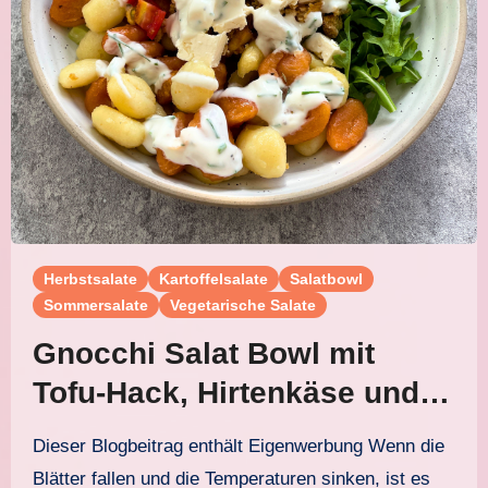
Herbstsalate
Kartoffelsalate
Salatbowl
Sommersalate
Vegetarische Salate
Gnocchi Salat Bowl mit
Tofu-Hack, Hirtenkäse und
Joghurtdressing
Dieser Blogbeitrag enthält Eigenwerbung Wenn die
Blätter fallen und die Temperaturen sinken, ist es