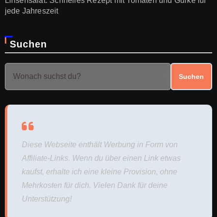
Linsensalat: Schnelles Rezept mit Tomaten und Gurke für
jede Jahreszeit
Suchen
Suchen
Diese Webseite enthält Werbung in Form von
Affiliate-Links. Wenn du über einen Link etwas
kaufst, erhalte ich eine kleine Provision, ohne
Mehrkosten für dich. Vielen Dank für deine
Unterstützung!