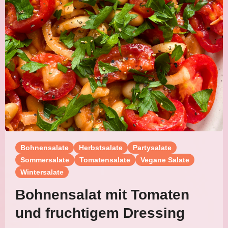
Bohnensalate
Herbstsalate
Partysalate
Sommersalate
Tomatensalate
Vegane Salate
Wintersalate
Bohnensalat mit Tomaten
und fruchtigem Dressing