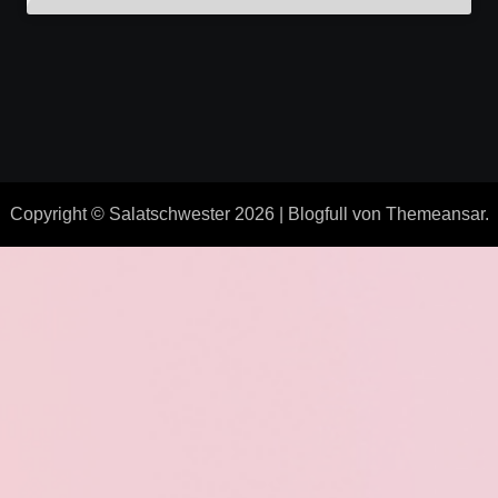
Copyright © Salatschwester 2026
|
Blogfull
von
Themeansar
.