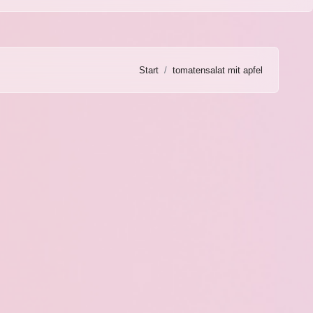
Start
tomatensalat mit apfel