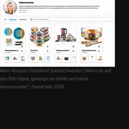
Mein Amazon Storefront Salatschwester | Wenn du auf
das Bild tippst, gelangst du direkt auf meine
Amazonseite* | Stand Mai 2026