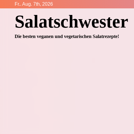
Zum
Fr.. Aug. 7th, 2026
Inhalt
Salatschwester
springen
Die besten veganen und vegetarischen Salatrezepte!