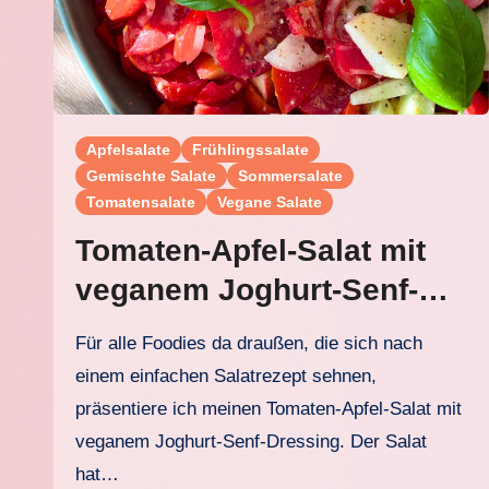
Apfelsalate
Frühlingssalate
Gemischte Salate
Sommersalate
Tomatensalate
Vegane Salate
Tomaten-Apfel-Salat mit
veganem Joghurt-Senf-
Dressing
Für alle Foodies da draußen, die sich nach
einem einfachen Salatrezept sehnen,
präsentiere ich meinen Tomaten-Apfel-Salat mit
veganem Joghurt-Senf-Dressing. Der Salat
hat…