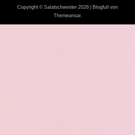
Copyright © Salatschwester 2026
|
Blogfull
von
Themeansar
.