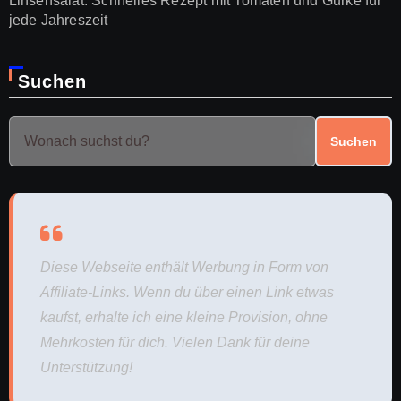
Linsensalat: Schnelles Rezept mit Tomaten und Gurke für
jede Jahreszeit
Suchen
Suchen
Diese Webseite enthält Werbung in Form von
Affiliate-Links. Wenn du über einen Link etwas
kaufst, erhalte ich eine kleine Provision, ohne
Mehrkosten für dich. Vielen Dank für deine
Unterstützung!