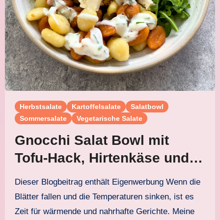
Herbstsalate
Kartoffelsalate
Salatbowl
Sommersalate
Vegetarische Salate
Gnocchi Salat Bowl mit
Tofu-Hack, Hirtenkäse und
Joghurtdressing
Dieser Blogbeitrag enthält Eigenwerbung Wenn die
Blätter fallen und die Temperaturen sinken, ist es
Zeit für wärmende und nahrhafte Gerichte. Meine