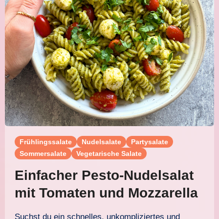
Frühlingssalate
Nudelsalate
Partysalate
Sommersalate
Vegetarische Salate
Einfacher Pesto-Nudelsalat
mit Tomaten und Mozzarella
Suchst du ein schnelles, unkompliziertes und