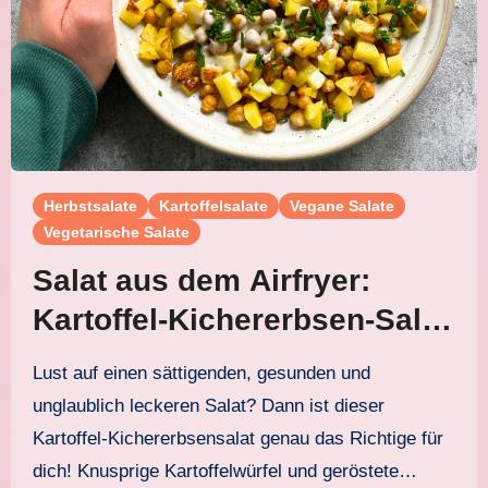
Herbstsalate
Kartoffelsalate
Vegane Salate
Vegetarische Salate
Salat aus dem Airfryer:
Kartoffel-Kichererbsen-Salat
mit Joghurtdressing
Lust auf einen sättigenden, gesunden und
unglaublich leckeren Salat? Dann ist dieser
Kartoffel-Kichererbsensalat genau das Richtige für
dich! Knusprige Kartoffelwürfel und geröstete…