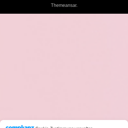
Themeansar
.