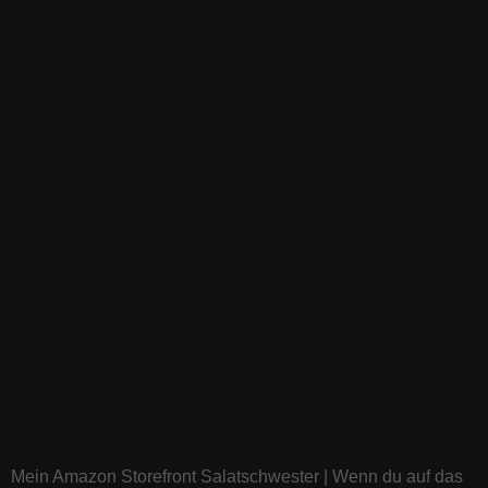
Mein Amazon Storefront Salatschwester | Wenn du auf das
Bild tippst, gelangst du direkt auf meine Amazonseite* |
Stand Mai 2026
Folge mir auf Pinterest