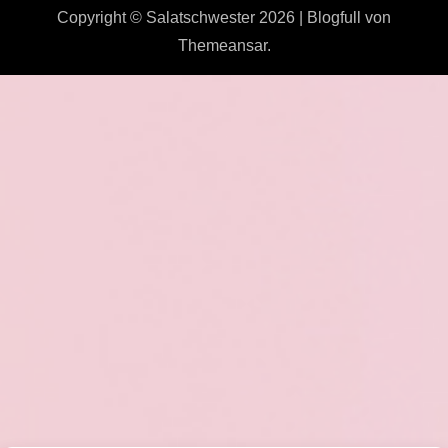
Copyright © Salatschwester 2026
|
Blogfull
von
Themeansar
.