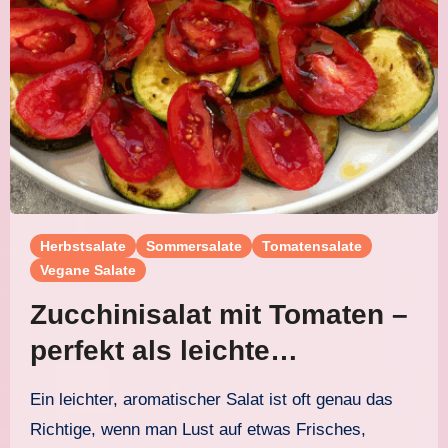
Herbstsalate
Sommersalate
Tomatensalate
Vegane Salate
Zucchinisalat mit Tomaten –
perfekt als leichte
Salatplatte
Ein leichter, aromatischer Salat ist oft genau das
Richtige, wenn man Lust auf etwas Frisches,