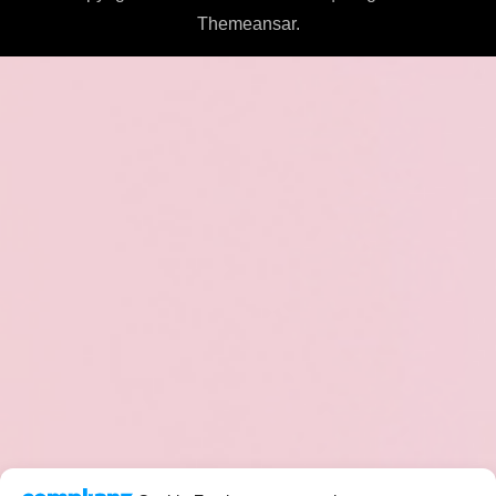
Themeansar
.